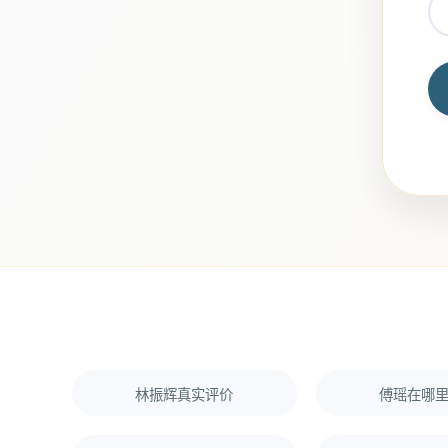
林振辉真实评价
傅瑶在哪