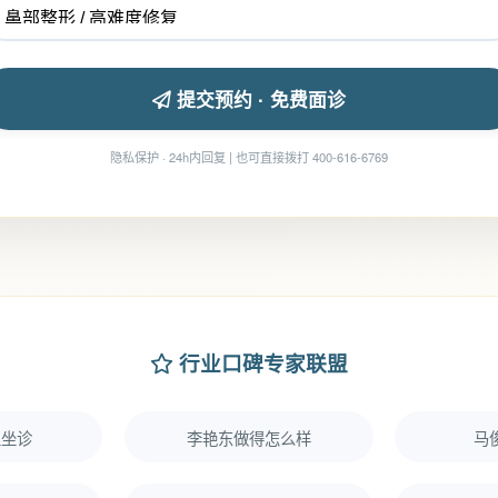
提交预约 · 免费面诊
隐私保护 · 24h内回复 | 也可直接拨打 400-616-6769
行业口碑专家联盟
里坐诊
李艳东做得怎么样
马