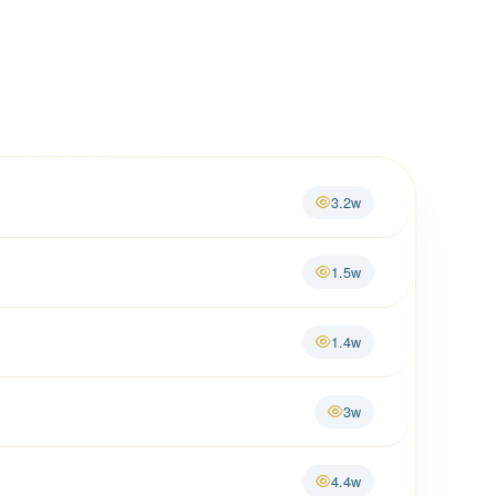
3.2w
1.5w
1.4w
3w
4.4w