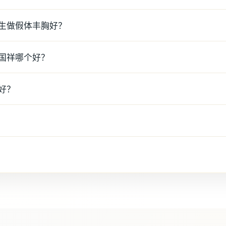
生做假体丰胸好？
国祥哪个好？
好？