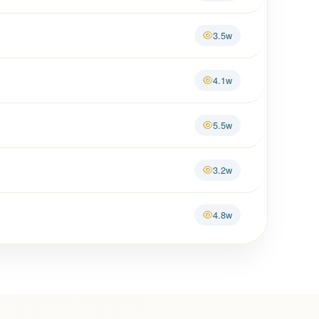
3.5w
4.1w
5.5w
3.2w
4.8w